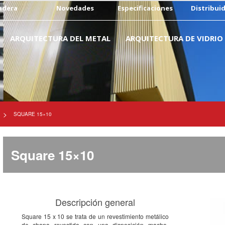
adera
Novedades
Especificaciones
Distribui
ARQUITECTURA DEL METAL
ARQUITECTURA DE VIDRIO
>
SQUARE 15×10
Square 15×10
Descripción general
Square 15 x 10 se trata de un revestimiento metálico
de chapa revestida con una disposición macho-