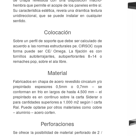
hembra que permite el acople de los paneles entre sí.
Su característica estética, revela una dramtica textura
unidireccional, que se puede instalar en cualquier
sentido.
Colocación
Sobre un perfil de soporte que debe ser calculado de
acuerdo a las normas estructurales pe. CIRSOC cuya
forma puede ser CE/ Omega. La fijación es con
tornillos autoterrajantes, autoperforantes 8×14 o
remaches pop, sobre el ala libre.
Material
Fabricados en chapa de acero revestido cincalum y/o
prepintado espesores 0,5mm o 0,7mm – se
conforman en frío en largos de hasta 4.500 mm – el
prepintado es en continuo sobre la carta Siderar o
para cantidades superiores a 1.000 m2 según l carta
Ral. Puede optarse por otros materiales como cobre
– aluminio – acero corten.
Perforaciones
Se ofrece la posibilidad de material perforado de 2 /