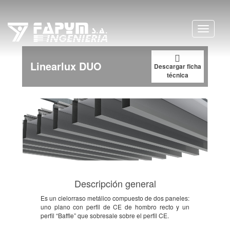
S
k
i
Toggle 
p
t
o
Linearlux DUO
m
Descargar ficha
técnica
a
i
n
c
o
n
t
e
n
t
Descripción general
Es un cielorraso metálico compuesto de dos paneles:
uno plano con perfil de CE de hombro recto y un
perfil “Baffle” que sobresale sobre el perfil CE.